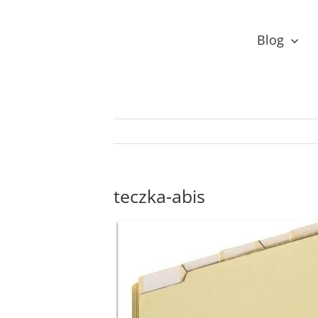
Przejdź
do
Blog
zawartości
teczka-abis