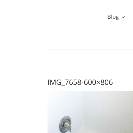
Przejdź
do
Blog
zawartości
IMG_7658-600×806