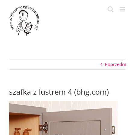
Przejdź
do
zawartości
Poprzedni
szafka z lustrem 4 (bhg.com)