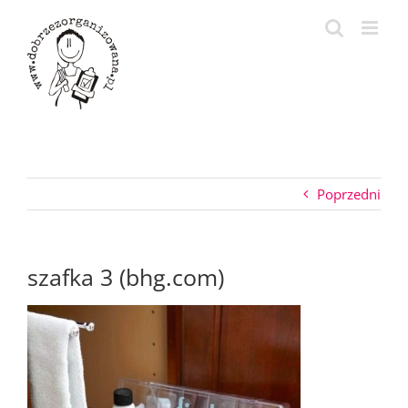
Przejdź
do
zawartości
Poprzedni
szafka 3 (bhg.com)