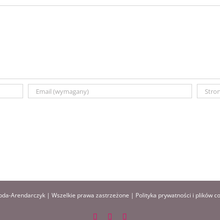
da-Arendarczyk | Wszelkie prawa zastrzeżone |
Polityka prywatności i plików c
Facebook
Instagram
Pinterest