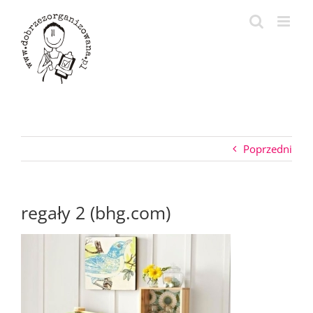
Przejdź
do
zawartości
Poprzedni
regały 2 (bhg.com)