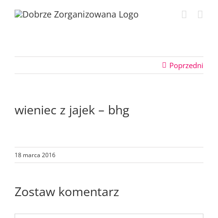
Przejdź
do
zawartości
Poprzedni
wieniec z jajek – bhg
18 marca 2016
Zostaw komentarz