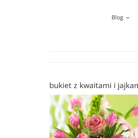
Przejdź
do
Blog
zawartości
bukiet z kwaitami i jajka