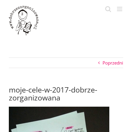
Przejdź
do
zawartości
Poprzedni
moje-cele-w-2017-dobrze-
zorganizowana