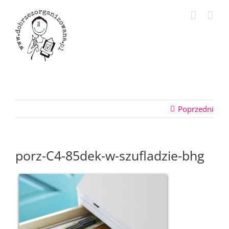
Przejdź
do
zawartości
Poprzedni
porz-C4-85dek-w-szufladzie-bhg