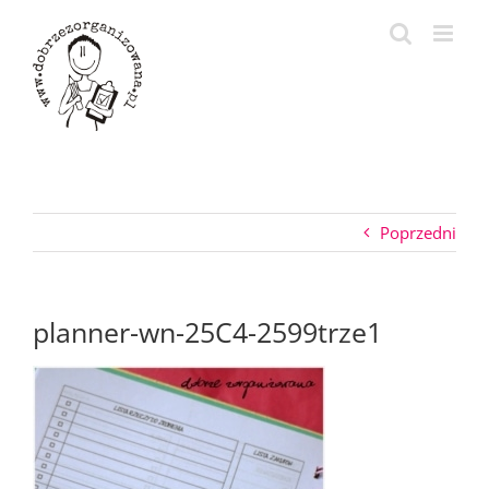
Przejdź
do
zawartości
Poprzedni
planner-wn-25C4-2599trze1