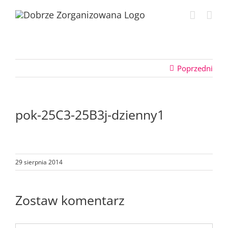
Przejdź
do
zawartości
Poprzedni
pok-25C3-25B3j-dzienny1
29 sierpnia 2014
Zostaw komentarz