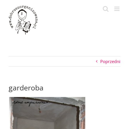
Przejdź
do
zawartości
Poprzedni
garderoba