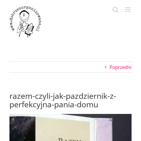
Przejdź
do
zawartości
Poprzedni
razem-czyli-jak-pazdziernik-z-
perfekcyjna-pania-domu