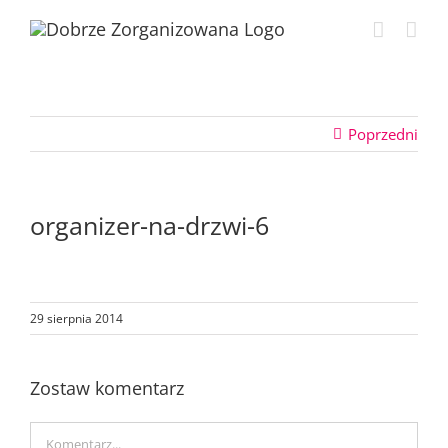
Przejdź
do
zawartości
Poprzedni
organizer-na-drzwi-6
29 sierpnia 2014
Zostaw komentarz
Comment