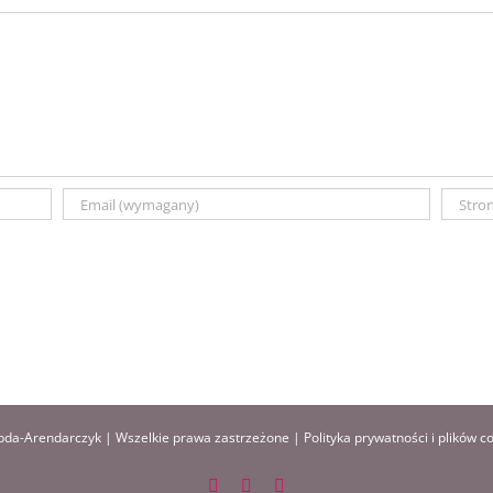
da-Arendarczyk | Wszelkie prawa zastrzeżone |
Polityka prywatności i plików c
Facebook
Instagram
Pinterest