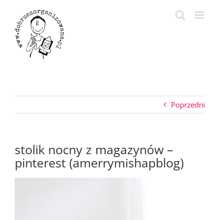
Przejdź
do
zawartości
Poprzedni
stolik nocny z magazynów –
pinterest (amerrymishapblog)