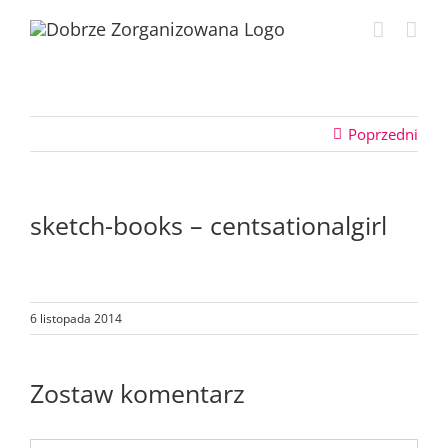
Przejdź
do
zawartości
Poprzedni
sketch-books – centsationalgirl
6 listopada 2014
Zostaw komentarz