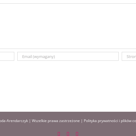
da-Arendarczyk | Wszelkie prawa zastrzeżone |
Polityka prywatności i plików c
Facebook
Instagram
Pinterest