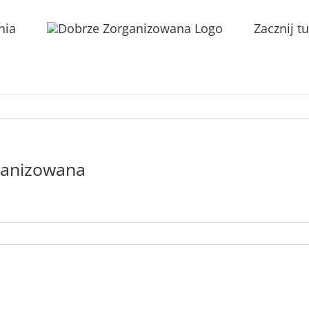
nia
Zacznij tu
rganizowana