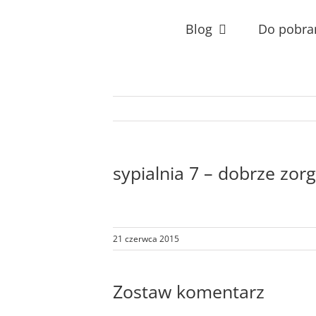
Przejdź
do
Blog
Do pobra
zawartości
sypialnia 7 – dobrze zo
21 czerwca 2015
Zostaw komentarz