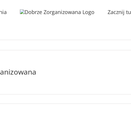
nia
Zacznij tu
rganizowana