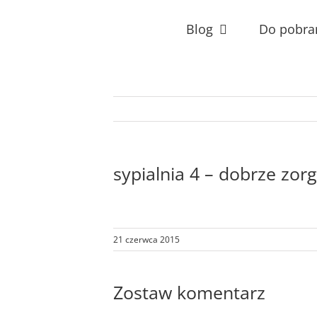
Przejdź
do
Blog
Do pobra
zawartości
sypialnia 4 – dobrze zo
21 czerwca 2015
Zostaw komentarz