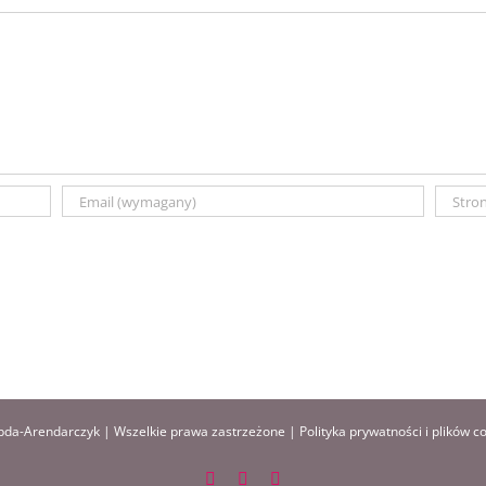
da-Arendarczyk | Wszelkie prawa zastrzeżone |
Polityka prywatności i plików c
Facebook
Instagram
Pinterest