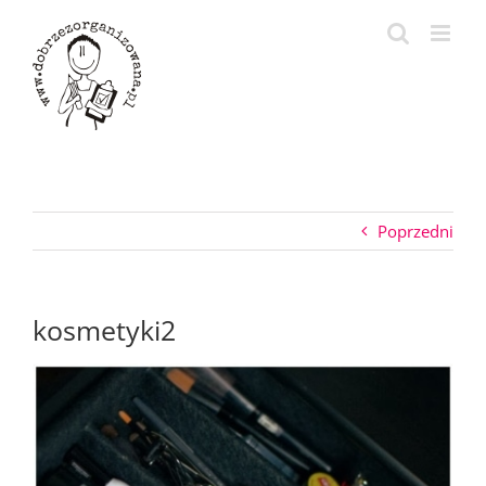
Przejdź
do
zawartości
Poprzedni
kosmetyki2