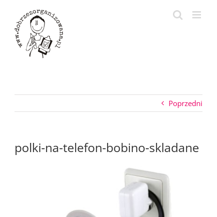
Przejdź
do
zawartości
Poprzedni
polki-na-telefon-bobino-skladane