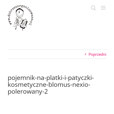
Przejdź
do
zawartości
Poprzedni
pojemnik-na-platki-i-patyczki-
kosmetyczne-blomus-nexio-
polerowany-2