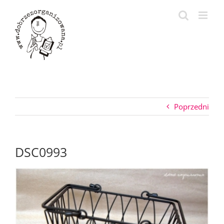
Przejdź
do
zawartości
Poprzedni
DSC0993