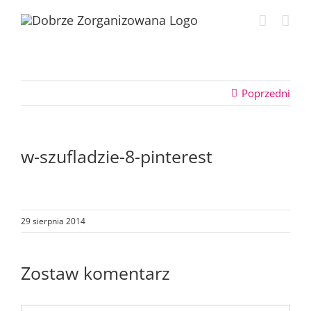
Przejdź
do
zawartości
Poprzedni
w-szufladzie-8-pinterest
29 sierpnia 2014
Zostaw komentarz