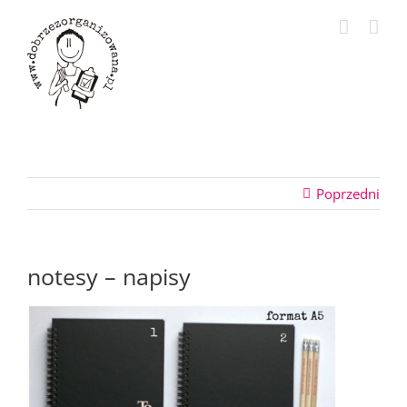
Przejdź
do
zawartości
Poprzedni
notesy – napisy