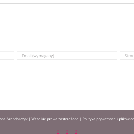
da-Arendarczyk | Wszelkie prawa zastrzeżone |
Polityka prywatności i plików c
Facebook
Instagram
Pinterest