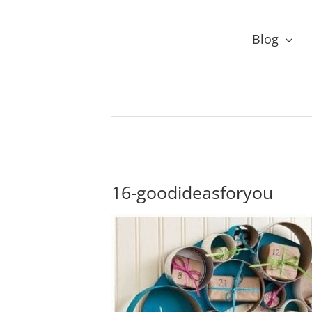
Przejdź
do
Blog
zawartości
16-goodideasforyou