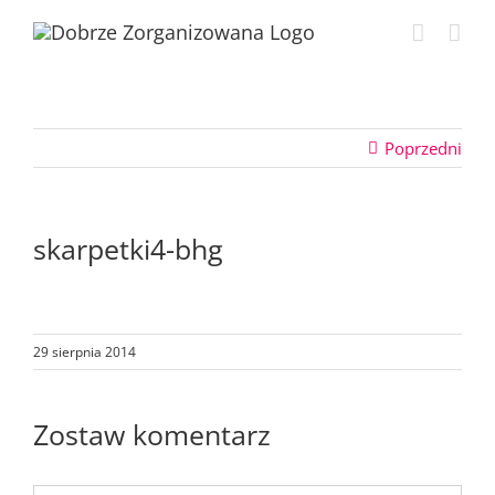
Przejdź
do
zawartości
Poprzedni
skarpetki4-bhg
29 sierpnia 2014
Zostaw komentarz