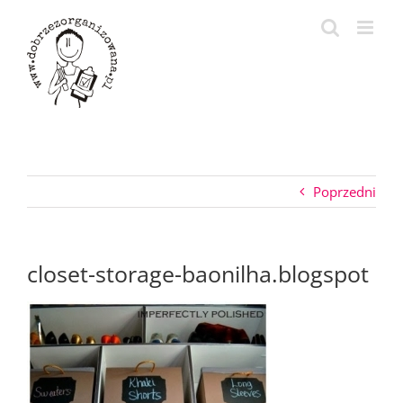
Przejdź
do
zawartości
Poprzedni
closet-storage-baonilha.blogspot