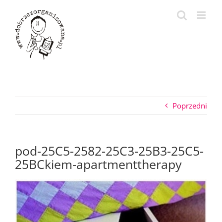
Przejdź
do
zawartości
Poprzedni
pod-25C5-2582-25C3-25B3-25C5-
25BCkiem-apartmenttherapy