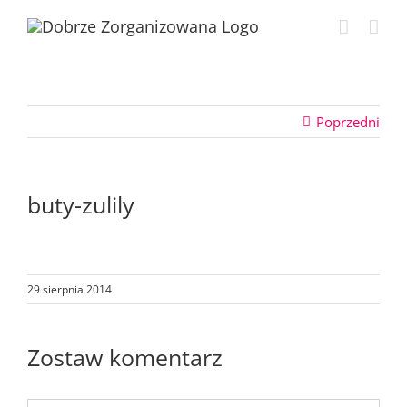
Przejdź
do
zawartości
Poprzedni
buty-zulily
29 sierpnia 2014
Zostaw komentarz