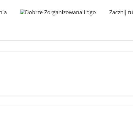
nia
Zacznij tu
s