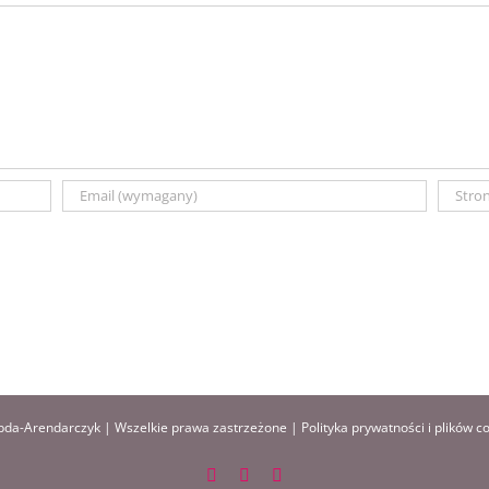
da-Arendarczyk | Wszelkie prawa zastrzeżone |
Polityka prywatności i plików c
Facebook
Instagram
Pinterest