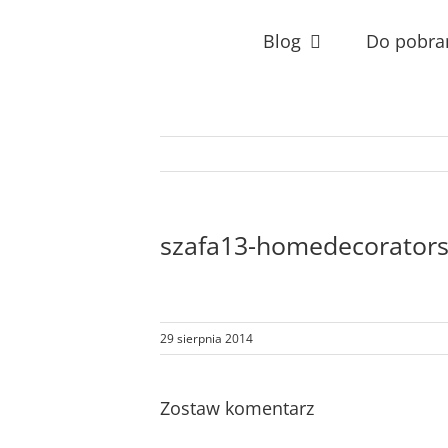
Przejdź
do
Blog
Do pobra
zawartości
szafa13-homedecorator
29 sierpnia 2014
Zostaw komentarz