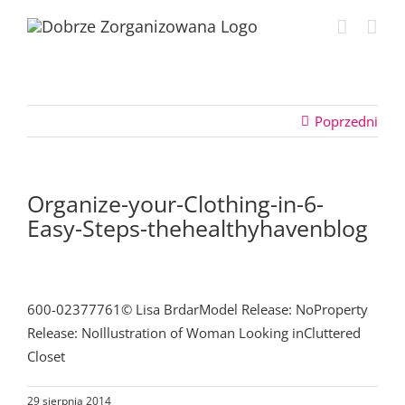
Przejdź
do
zawartości
Poprzedni
Organize-your-Clothing-in-6-
Easy-Steps-thehealthyhavenblog
600-02377761© Lisa BrdarModel Release: NoProperty
Release: NoIllustration of Woman Looking inCluttered
Closet
29 sierpnia 2014