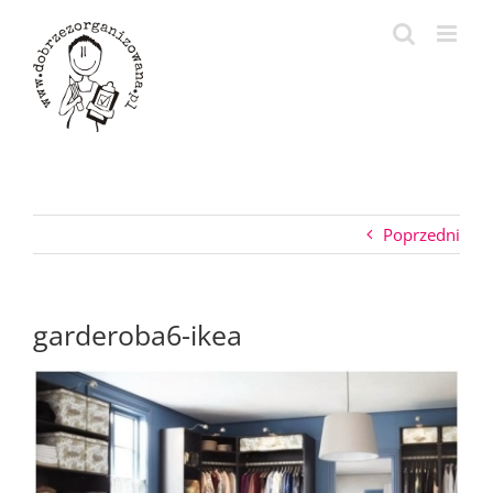
Przejdź
do
zawartości
Poprzedni
garderoba6-ikea