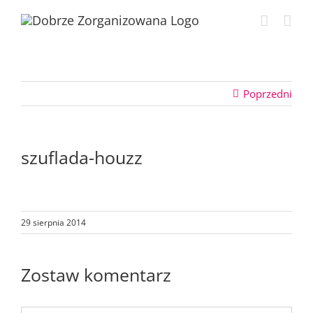
Przejdź
do
zawartości
Poprzedni
szuflada-houzz
29 sierpnia 2014
Zostaw komentarz