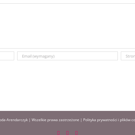
da-Arendarczyk | Wszelkie prawa zastrzeżone |
Polityka prywatności i plików c
Facebook
Instagram
Pinterest