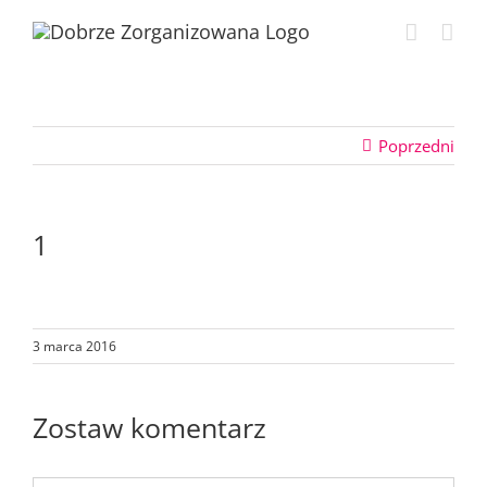
Przejdź
do
zawartości
Poprzedni
1
3 marca 2016
Zostaw komentarz