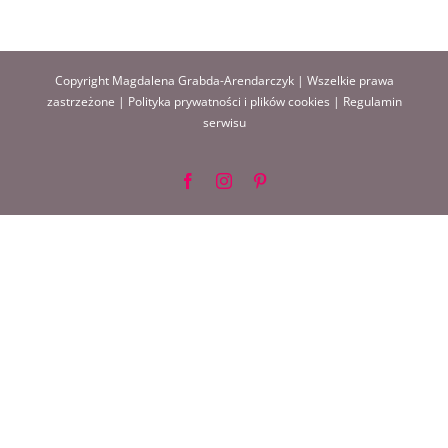
Copyright Magdalena Grabda-Arendarczyk | Wszelkie prawa
zastrzeżone |
Polityka prywatności i plików cookies
|
Regulamin
serwisu
Facebook
Instagram
Pinterest