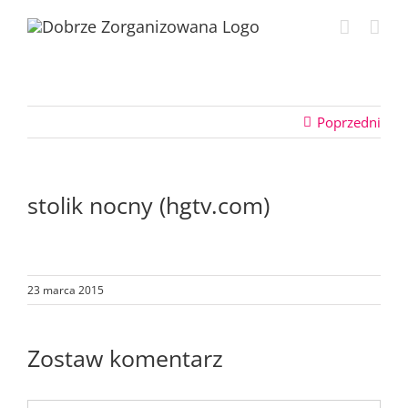
Przejdź
do
zawartości
Poprzedni
stolik nocny (hgtv.com)
23 marca 2015
Zostaw komentarz