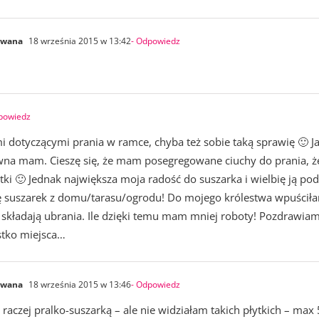
owana
18 września 2015 w 13:42
- Odpowiedz
powiedz
 dotyczącymi prania w ramce, chyba też sobie taką sprawię 🙂 Ja
awna mam. Cieszę się, że mam posegregowane ciuchy do prania, 
ki 🙂 Jednak największa moja radość do suszarka i wielbię ją pod
ię suszarek z domu/tarasu/ogrodu! Do mojego królestwa wpuścił
 i składają ubrania. Ile dzięki temu mam mniej roboty! Pozdrawia
ystko miejsca…
owana
18 września 2015 w 13:46
- Odpowiedz
raczej pralko-suszarką – ale nie widziałam takich płytkich – ma