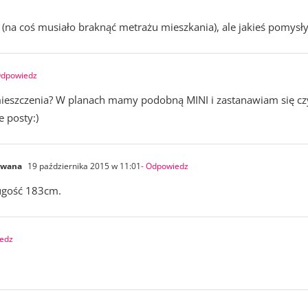
 (na coś musiało braknąć metrażu mieszkania), ale jakieś pomysł
Odpowiedz
szczenia? W planach mamy podobną MINI i zastanawiam się czy ta
 posty:)
owana
19 października 2015 w 11:01
- Odpowiedz
ugość 183cm.
iedz