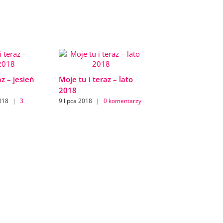
az – jesień
Moje tu i teraz – lato
2018
018
|
3
9 lipca 2018
|
0 komentarzy