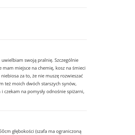
 uwielbiam swoją pralnię. Szczególnie
że mam miejsce na chemię, kosz na śmieci
 niebiosa za to, że nie muszę rozwieszać
am też moich dwóch starszych synów,
m i czekam na pomysły odnośnie spiżarni,
x 50cm głębokości (szafa ma ograniczoną