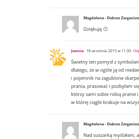
Magdalena - Dobrze Zorganiz
Dziękuję 🙂
Joanna
18 września 2015 w 11:30
- Od
Świetny ten pomysł z symbolami
dlatego, że w ogóle ją od nied
i pojemnik na zagubione skarpet
prania, prasować i pozbyłam s
którzy sami sobie robią pranie
w której ciągle brakuje na wsz
Magdalena - Dobrze Zorganiz
Nad suszarką myślałam, a 