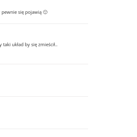
y pewnie się pojawią 🙂
ki układ by się zmieścił..