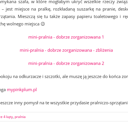
ykana szafa, w które mogłabym ukryć wszelkie rzeczy związ
– jest miejsce na pralkę, rozkładaną suszarkę na pranie, desk
rzątania. Mieszczą się tu także zapasy papieru toaletowego i 
ochę wolnego miejsca 😉
pokoju na odkurzacze i szczotki, ale muszę ją jeszcze do końca zo
loga
mypinkplum.pl
jeszcze inny pomysł na te wszystkie przydasie pralniczo-sprzątan
e 4 kąty
,
pralnia