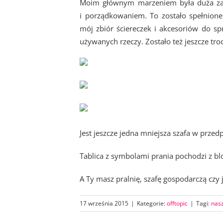
Moim głównym marzeniem była duża zam
i porządkowaniem. To zostało spełnione 
mój zbiór ściereczek i akcesoriów do sp
używanych rzeczy. Zostało też jeszcze tr
Jest jeszcze jedna mniejsza szafa w przed
Tablica z symbolami prania pochodzi z b
A Ty masz pralnię, szafę gospodarczą czy 
17 września 2015
|
Kategorie:
offtopic
|
Tagi:
nasz