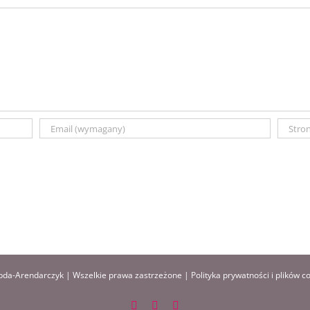
da-Arendarczyk | Wszelkie prawa zastrzeżone |
Polityka prywatności i plików c
Facebook
Instagram
Pinterest